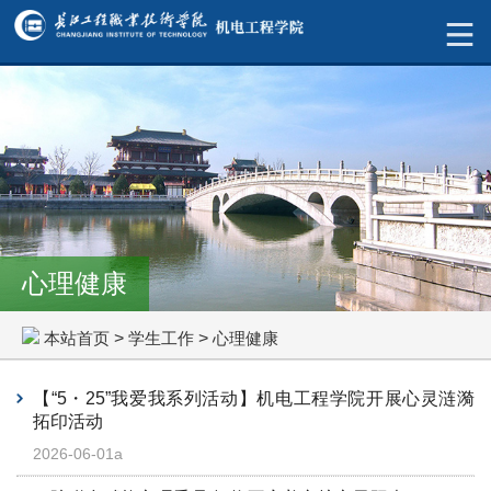
心理健康
本站首页
>
学生工作
>
心理健康
【“5・25”我爱我系列活动】机电工程学院开展心灵涟漪
拓印活动
2026-06-01a