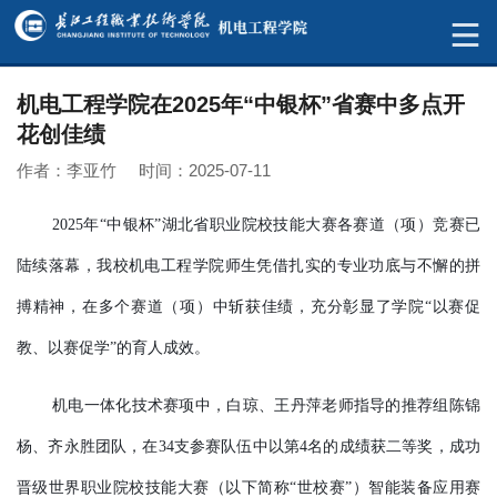
机电工程学院在2025年“中银杯”省赛中多点开
花创佳绩
作者：李亚竹 时间：2025-07-11
2025年“中银杯”湖北省职业院校技能大赛各赛道（项）竞赛已
陆续落幕，我校机电工程学院师生凭借扎实的专业功底与不懈的拼
搏精神，在多个赛道（项）中斩获佳绩，充分彰显了学院“以赛促
教、以赛促学”的育人成效。
机电一体化技术赛项中，白琼、王丹萍老师指导的推荐组陈锦
杨、齐永胜团队，在
34支参赛队伍中以第4名的成绩获二等奖，成功
晋级世界职业院校技能大赛（以下简称“世校赛”）智能装备应用赛